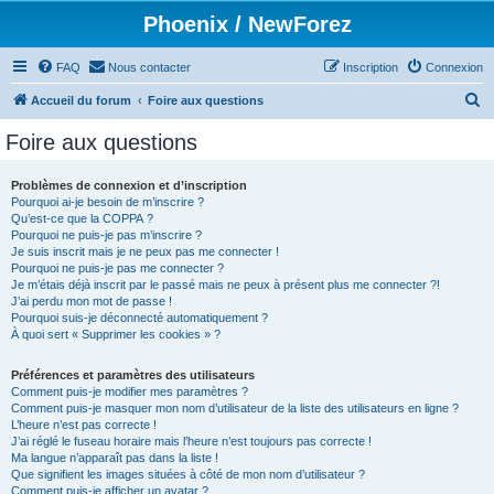
Phoenix / NewForez
FAQ
Nous contacter
Inscription
Connexion
R
Accueil du forum
Foire aux questions
e
Foire aux questions
c
h
Problèmes de connexion et d’inscription
Pourquoi ai-je besoin de m’inscrire ?
e
Qu’est-ce que la COPPA ?
r
Pourquoi ne puis-je pas m’inscrire ?
Je suis inscrit mais je ne peux pas me connecter !
c
Pourquoi ne puis-je pas me connecter ?
Je m’étais déjà inscrit par le passé mais ne peux à présent plus me connecter ?!
h
J’ai perdu mon mot de passe !
e
Pourquoi suis-je déconnecté automatiquement ?
À quoi sert « Supprimer les cookies » ?
r
Préférences et paramètres des utilisateurs
Comment puis-je modifier mes paramètres ?
Comment puis-je masquer mon nom d’utilisateur de la liste des utilisateurs en ligne ?
L’heure n’est pas correcte !
J’ai réglé le fuseau horaire mais l’heure n’est toujours pas correcte !
Ma langue n’apparaît pas dans la liste !
Que signifient les images situées à côté de mon nom d’utilisateur ?
Comment puis-je afficher un avatar ?