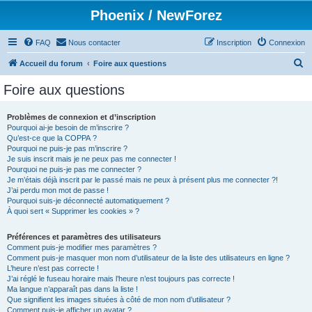
Phoenix / NewForez
FAQ
Nous contacter
Inscription
Connexion
R
Accueil du forum
Foire aux questions
e
Foire aux questions
c
h
Problèmes de connexion et d’inscription
Pourquoi ai-je besoin de m’inscrire ?
e
Qu’est-ce que la COPPA ?
r
Pourquoi ne puis-je pas m’inscrire ?
Je suis inscrit mais je ne peux pas me connecter !
c
Pourquoi ne puis-je pas me connecter ?
Je m’étais déjà inscrit par le passé mais ne peux à présent plus me connecter ?!
h
J’ai perdu mon mot de passe !
e
Pourquoi suis-je déconnecté automatiquement ?
À quoi sert « Supprimer les cookies » ?
r
Préférences et paramètres des utilisateurs
Comment puis-je modifier mes paramètres ?
Comment puis-je masquer mon nom d’utilisateur de la liste des utilisateurs en ligne ?
L’heure n’est pas correcte !
J’ai réglé le fuseau horaire mais l’heure n’est toujours pas correcte !
Ma langue n’apparaît pas dans la liste !
Que signifient les images situées à côté de mon nom d’utilisateur ?
Comment puis-je afficher un avatar ?