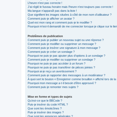
L’heure n’est pas correcte !
J’ai réglé le fuseau horaire mais l’heure n’est toujours pas correcte !
Ma langue n’apparaît pas dans la liste !
Que signifient les images situées à côté de mon nom d’utilisateur ?
Comment puis-je afficher un avatar ?
Quel est mon rang et comment puis-je le modifier ?
Pourquoi m’est-il demandé de me connecter lorsque je clique sur le lien 
Problèmes de publication
Comment puis-je publier un nouveau sujet ou une réponse ?
Comment puis-je modifier ou supprimer un message ?
Comment puis-je insérer une signature à mon message ?
Comment puis-je créer un sondage ?
Pourquoi ne puis-je pas ajouter plus d’options à un sondage ?
Comment puis-je modifier ou supprimer un sondage ?
Pourquoi ne puis-je pas accéder à un forum ?
Pourquoi ne puis-je pas transférer de pièces jointes ?
Pourquoi ai-je reçu un avertissement ?
Comment puis-je rapporter des messages à un modérateur ?
À quoi sert le bouton « Enregistrer comme brouillon » affiché lors de la 
Pourquoi mon message a-t-il besoin d’être approuvé ?
Comment puis-je remonter mes sujets ?
Mise en forme et types de sujets
Qu’est-ce que le BBCode ?
Puis-je insérer du code HTML ?
Que sont les émoticônes ?
Puis-je insérer des images ?
Que sont les annonces générales ?