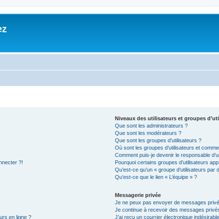
ez
Niveaux des utilisateurs et groupes d’uti
Que sont les administrateurs ?
Que sont les modérateurs ?
Que sont les groupes d’utilisateurs ?
Où sont les groupes d’utilisateurs et commen
Comment puis-je devenir le responsable d’un
nnecter ?!
Pourquoi certains groupes d’utilisateurs app
Qu’est-ce qu’un « groupe d’utilisateurs par 
Qu’est-ce que le lien « L’équipe » ?
Messagerie privée
Je ne peux pas envoyer de messages privé
Je continue à recevoir des messages privés 
urs en ligne ?
J’ai reçu un courrier électronique indésirabl