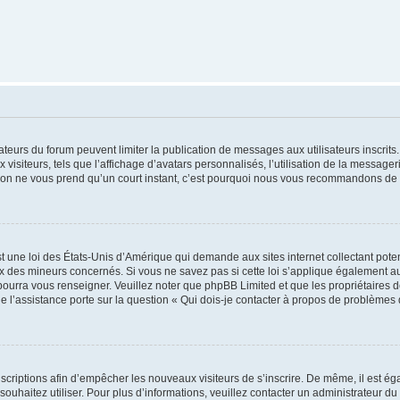
trateurs du forum peuvent limiter la publication de messages aux utilisateurs inscri
visiteurs, tels que l’affichage d’avatars personnalisés, l’utilisation de la messager
ription ne vous prend qu’un court instant, c’est pourquoi nous vous recommandons de l
t une loi des États-Unis d’Amérique qui demande aux sites internet collectant pot
 des mineurs concernés. Si vous ne savez pas si cette loi s’applique également au
 pourra vous renseigner. Veuillez noter que phpBB Limited et que les propriétaires
ue l’assistance porte sur la question « Qui dois-je contacter à propos de problèmes 
inscriptions afin d’empêcher les nouveaux visiteurs de s’inscrire. De même, il est é
s souhaitez utiliser. Pour plus d’informations, veuillez contacter un administrateur du