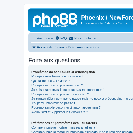
Phoenix / NewFor
Le forum sur la Piste des Cistes
Raccourcis
FAQ
Nous contacter
Accueil du forum
Foire aux questions
Foire aux questions
Problèmes de connexion et d’inscription
Pourquoi ai-je besoin de m’inscrire ?
Qu’est-ce que la COPPA ?
Pourquoi ne puis-je pas m’inscrire ?
Je suis inscrit mais je ne peux pas me connecter !
Pourquoi ne puis-je pas me connecter ?
Je m’étais déjà inscrit par le passé mais ne peux à présent plus me co
J’ai perdu mon mot de passe !
Pourquoi suis-je déconnecté automatiquement ?
À quoi sert « Supprimer les cookies » ?
Préférences et paramètres des utilisateurs
Comment puis-je modifier mes paramètres ?
Comment puis-je masquer mon nom d’utilisateur de la liste des utilisate