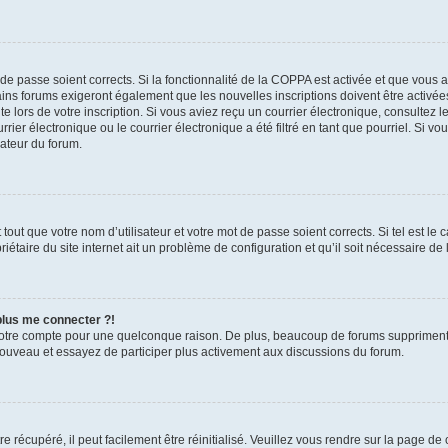
t de passe soient corrects. Si la fonctionnalité de la COPPA est activée et que vous 
ains forums exigeront également que les nouvelles inscriptions doivent être activée
te lors de votre inscription. Si vous aviez reçu un courrier électronique, consultez l
r électronique ou le courrier électronique a été filtré en tant que pourriel. Si vo
rateur du forum.
out que votre nom d’utilisateur et votre mot de passe soient corrects. Si tel est le
iétaire du site internet ait un problème de configuration et qu’il soit nécessaire de l
 plus me connecter ?!
votre compte pour une quelconque raison. De plus, beaucoup de forums suppriment pér
 nouveau et essayez de participer plus activement aux discussions du forum.
 récupéré, il peut facilement être réinitialisé. Veuillez vous rendre sur la page de