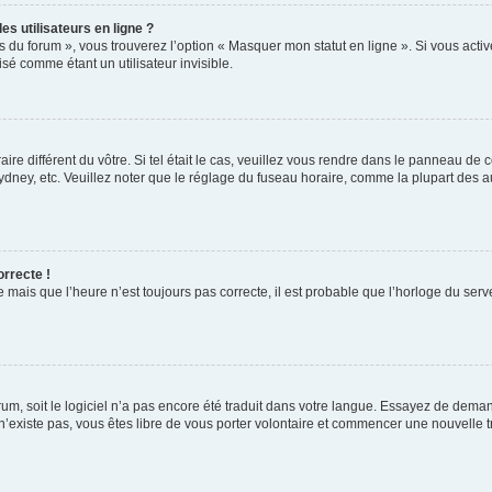
s utilisateurs en ligne ?
s du forum », vous trouverez l’option « Masquer mon statut en ligne ». Si vous activ
é comme étant un utilisateur invisible.
aire différent du vôtre. Si tel était le cas, veuillez vous rendre dans le panneau de co
ey, etc. Veuillez noter que le réglage du fuseau horaire, comme la plupart des autr
orrecte !
 mais que l’heure n’est toujours pas correcte, il est probable que l’horloge du serve
orum, soit le logiciel n’a pas encore été traduit dans votre langue. Essayez de deman
 n’existe pas, vous êtes libre de vous porter volontaire et commencer une nouvelle t