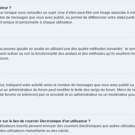
ateur ?
ur lorsque vous consultez un sujet. Une d’elles peut être une image associée à vo
mbre de messages que vous avez publié, ou permet de différencier votre statut parti
 unique et personnelle à chaque utilisateur.
ous pouvez ajouter un avatar en utilisant une des quatre méthodes suivantes : le serv
ent activer ou non la fonctionnalité des avatars et des méthodes qu’ils veuillent ren
forum.
ur, indiquent votre activité selon le nombre de messages que vous avez publié ou id
eul un administrateur du forum peut modifier le texte des rangs du forum. Merci de 
de forums ne toléreront pas ce procédé et un administrateur ou un modérateur pou
ur le lien de courrier électronique d’un utilisateur ?
s utilisateurs inscrits peuvent envoyer des courriers électroniques aux autres utili
es utilisateurs malveillants ou des robots.