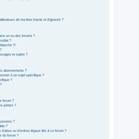
lisateurs de ma liste d’amis et d’ignorés ?
ans un ou des forums ?
sultat ?
blanche ?!
?
ssages et sujets ?
t les abonnements ?
onner à un sujet spécifique ?
ifique ?
 ?
ce forum ?
s jointes ?
cussions ?
ible ?
 d’abus ou d’ordres légaux liés à ce forum ?
r du forum ?