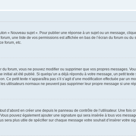
outon « Nouveau sujet ». Pour publier une réponse à un sujet ou un message, cliqu
 forum, une liste de vos permissions est affichée en bas de l’écran du forum ou du
ce forum, etc.
r du forum, vous ne pouvez modifier ou supprimer que vos propres messages. Vou
 initial ait été publié. Si quelqu’un a déjà répondu à votre message, un petit text
ion. Ce petit texte n’apparaîtra pas s’il s’agit d’une modification effectuée par un 
ue les utilisateurs normaux ne peuvent pas supprimer leur propre message si une ré
ut d’abord en créer une depuis le panneau de contrôle de l’utilisateur. Une fois c
ure. Vous pouvez également ajouter une signature qui sera insérée à tous vos mess
 vous sera plus utile de spécifier sur chaque message votre souhait d’insérer votre si