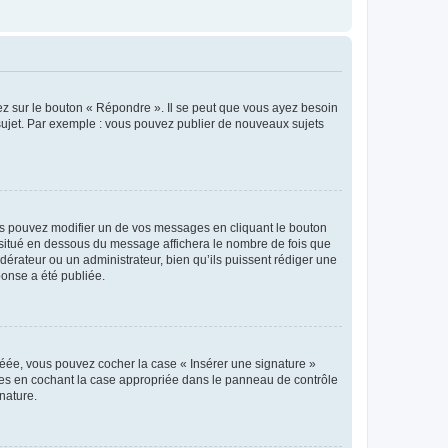
ez sur le bouton « Répondre ». Il se peut que vous ayez besoin
 sujet. Par exemple : vous pouvez publier de nouveaux sujets
s pouvez modifier un de vos messages en cliquant le bouton
e situé en dessous du message affichera le nombre de fois que
modérateur ou un administrateur, bien qu’ils puissent rédiger une
ponse a été publiée.
réée, vous pouvez cocher la case « Insérer une signature »
ages en cochant la case appropriée dans le panneau de contrôle
gnature.