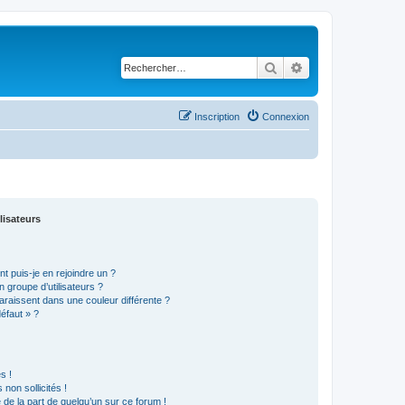
Rechercher
Recherche avancé
Inscription
Connexion
lisateurs
t puis-je en rejoindre un ?
 groupe d’utilisateurs ?
araissent dans une couleur différente ?
défaut » ?
s !
non sollicités !
e de la part de quelqu’un sur ce forum !