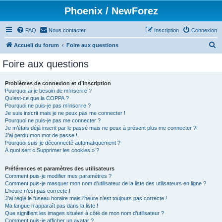
Phoenix / NewForez
FAQ
Nous contacter
Inscription
Connexion
R
Accueil du forum
Foire aux questions
e
Foire aux questions
c
h
Problèmes de connexion et d’inscription
Pourquoi ai-je besoin de m’inscrire ?
e
Qu’est-ce que la COPPA ?
r
Pourquoi ne puis-je pas m’inscrire ?
Je suis inscrit mais je ne peux pas me connecter !
c
Pourquoi ne puis-je pas me connecter ?
Je m’étais déjà inscrit par le passé mais ne peux à présent plus me connecter ?!
h
J’ai perdu mon mot de passe !
e
Pourquoi suis-je déconnecté automatiquement ?
À quoi sert « Supprimer les cookies » ?
r
Préférences et paramètres des utilisateurs
Comment puis-je modifier mes paramètres ?
Comment puis-je masquer mon nom d’utilisateur de la liste des utilisateurs en ligne ?
L’heure n’est pas correcte !
J’ai réglé le fuseau horaire mais l’heure n’est toujours pas correcte !
Ma langue n’apparaît pas dans la liste !
Que signifient les images situées à côté de mon nom d’utilisateur ?
Comment puis-je afficher un avatar ?