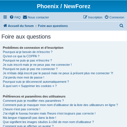
Phoenix / NewForez
FAQ
Nous contacter
Inscription
Connexion
R
Accueil du forum
Foire aux questions
e
Foire aux questions
c
h
Problèmes de connexion et d’inscription
Pourquoi ai-je besoin de m’inscrire ?
e
Qu’est-ce que la COPPA ?
r
Pourquoi ne puis-je pas m’inscrire ?
Je suis inscrit mais je ne peux pas me connecter !
c
Pourquoi ne puis-je pas me connecter ?
Je m’étais déjà inscrit par le passé mais ne peux à présent plus me connecter ?!
h
J’ai perdu mon mot de passe !
e
Pourquoi suis-je déconnecté automatiquement ?
À quoi sert « Supprimer les cookies » ?
r
Préférences et paramètres des utilisateurs
Comment puis-je modifier mes paramètres ?
Comment puis-je masquer mon nom d’utilisateur de la liste des utilisateurs en ligne ?
L’heure n’est pas correcte !
J’ai réglé le fuseau horaire mais l’heure n’est toujours pas correcte !
Ma langue n’apparaît pas dans la liste !
Que signifient les images situées à côté de mon nom d’utilisateur ?
Comment puis-je afficher un avatar ?