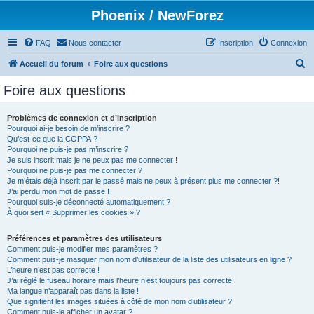
Phoenix / NewForez
FAQ
Nous contacter
Inscription
Connexion
R
Accueil du forum
Foire aux questions
e
Foire aux questions
c
h
Problèmes de connexion et d’inscription
Pourquoi ai-je besoin de m’inscrire ?
e
Qu’est-ce que la COPPA ?
r
Pourquoi ne puis-je pas m’inscrire ?
Je suis inscrit mais je ne peux pas me connecter !
c
Pourquoi ne puis-je pas me connecter ?
Je m’étais déjà inscrit par le passé mais ne peux à présent plus me connecter ?!
h
J’ai perdu mon mot de passe !
e
Pourquoi suis-je déconnecté automatiquement ?
À quoi sert « Supprimer les cookies » ?
r
Préférences et paramètres des utilisateurs
Comment puis-je modifier mes paramètres ?
Comment puis-je masquer mon nom d’utilisateur de la liste des utilisateurs en ligne ?
L’heure n’est pas correcte !
J’ai réglé le fuseau horaire mais l’heure n’est toujours pas correcte !
Ma langue n’apparaît pas dans la liste !
Que signifient les images situées à côté de mon nom d’utilisateur ?
Comment puis-je afficher un avatar ?