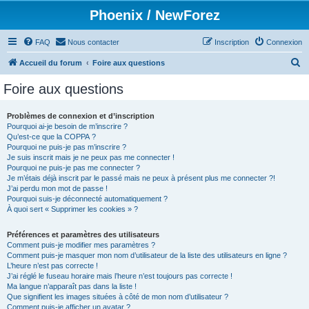
Phoenix / NewForez
FAQ
Nous contacter
Inscription
Connexion
R
Accueil du forum
Foire aux questions
e
Foire aux questions
c
h
Problèmes de connexion et d’inscription
Pourquoi ai-je besoin de m’inscrire ?
e
Qu’est-ce que la COPPA ?
r
Pourquoi ne puis-je pas m’inscrire ?
Je suis inscrit mais je ne peux pas me connecter !
c
Pourquoi ne puis-je pas me connecter ?
Je m’étais déjà inscrit par le passé mais ne peux à présent plus me connecter ?!
h
J’ai perdu mon mot de passe !
e
Pourquoi suis-je déconnecté automatiquement ?
À quoi sert « Supprimer les cookies » ?
r
Préférences et paramètres des utilisateurs
Comment puis-je modifier mes paramètres ?
Comment puis-je masquer mon nom d’utilisateur de la liste des utilisateurs en ligne ?
L’heure n’est pas correcte !
J’ai réglé le fuseau horaire mais l’heure n’est toujours pas correcte !
Ma langue n’apparaît pas dans la liste !
Que signifient les images situées à côté de mon nom d’utilisateur ?
Comment puis-je afficher un avatar ?