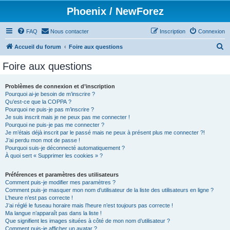
Phoenix / NewForez
FAQ
Nous contacter
Inscription
Connexion
R
Accueil du forum
Foire aux questions
e
Foire aux questions
c
h
Problèmes de connexion et d’inscription
Pourquoi ai-je besoin de m’inscrire ?
e
Qu’est-ce que la COPPA ?
r
Pourquoi ne puis-je pas m’inscrire ?
Je suis inscrit mais je ne peux pas me connecter !
c
Pourquoi ne puis-je pas me connecter ?
Je m’étais déjà inscrit par le passé mais ne peux à présent plus me connecter ?!
h
J’ai perdu mon mot de passe !
e
Pourquoi suis-je déconnecté automatiquement ?
À quoi sert « Supprimer les cookies » ?
r
Préférences et paramètres des utilisateurs
Comment puis-je modifier mes paramètres ?
Comment puis-je masquer mon nom d’utilisateur de la liste des utilisateurs en ligne ?
L’heure n’est pas correcte !
J’ai réglé le fuseau horaire mais l’heure n’est toujours pas correcte !
Ma langue n’apparaît pas dans la liste !
Que signifient les images situées à côté de mon nom d’utilisateur ?
Comment puis-je afficher un avatar ?