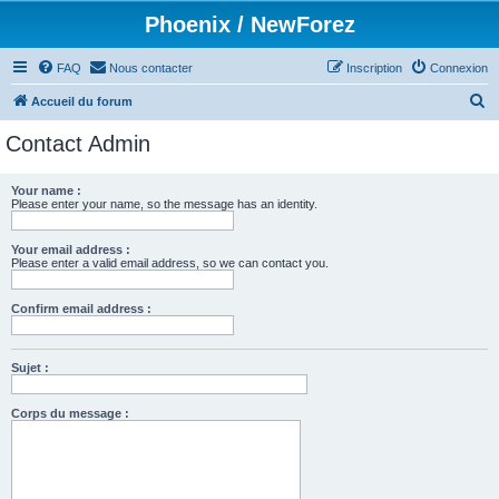
Phoenix / NewForez
FAQ
Nous contacter
Inscription
Connexion
R
Accueil du forum
e
Contact Admin
c
h
Your name :
Please enter your name, so the message has an identity.
e
r
Your email address :
c
Please enter a valid email address, so we can contact you.
h
Confirm email address :
e
r
Sujet :
Corps du message :