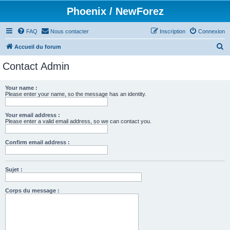
Phoenix / NewForez
FAQ
Nous contacter
Inscription
Connexion
R
Accueil du forum
e
Contact Admin
c
h
Your name :
Please enter your name, so the message has an identity.
e
r
Your email address :
c
Please enter a valid email address, so we can contact you.
h
Confirm email address :
e
r
Sujet :
Corps du message :