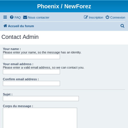
Phoenix / NewForez
FAQ
Nous contacter
Inscription
Connexion
R
Accueil du forum
e
Contact Admin
c
h
Your name :
Please enter your name, so the message has an identity.
e
r
Your email address :
c
Please enter a valid email address, so we can contact you.
h
Confirm email address :
e
r
Sujet :
Corps du message :