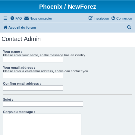
Phoenix / NewForez
FAQ
Nous contacter
Inscription
Connexion
R
Accueil du forum
e
Contact Admin
c
h
Your name :
Please enter your name, so the message has an identity.
e
r
Your email address :
c
Please enter a valid email address, so we can contact you.
h
Confirm email address :
e
r
Sujet :
Corps du message :