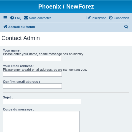
Phoenix / NewForez
FAQ
Nous contacter
Inscription
Connexion
R
Accueil du forum
e
Contact Admin
c
h
Your name :
Please enter your name, so the message has an identity.
e
r
Your email address :
c
Please enter a valid email address, so we can contact you.
h
Confirm email address :
e
r
Sujet :
Corps du message :