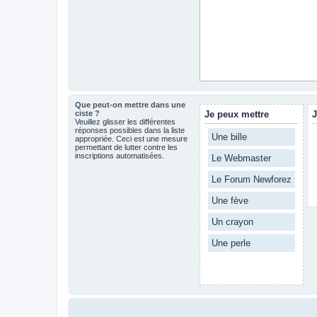
Que peut-on mettre dans une
ciste ?
Je peux mettre
J
Veuillez glisser les différentes
réponses possibles dans la liste
Une bille
appropriée. Ceci est une mesure
permettant de lutter contre les
inscriptions automatisées.
Le Webmaster
Le Forum Newforez
Une fève
Un crayon
Une perle