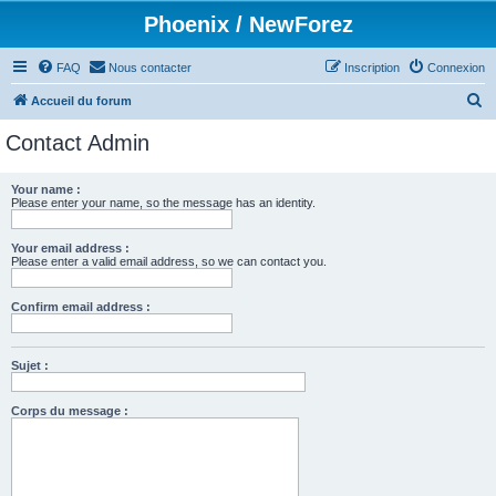
Phoenix / NewForez
FAQ
Nous contacter
Inscription
Connexion
R
Accueil du forum
e
Contact Admin
c
h
Your name :
Please enter your name, so the message has an identity.
e
r
Your email address :
c
Please enter a valid email address, so we can contact you.
h
Confirm email address :
e
r
Sujet :
Corps du message :