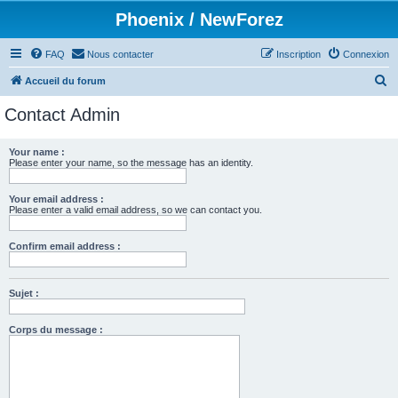
Phoenix / NewForez
FAQ
Nous contacter
Inscription
Connexion
R
Accueil du forum
e
Contact Admin
c
h
Your name :
Please enter your name, so the message has an identity.
e
r
Your email address :
c
Please enter a valid email address, so we can contact you.
h
Confirm email address :
e
r
Sujet :
Corps du message :