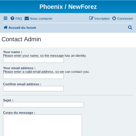
Phoenix / NewForez
FAQ
Nous contacter
Inscription
Connexion
R
Accueil du forum
e
Contact Admin
c
h
Your name :
Please enter your name, so the message has an identity.
e
r
Your email address :
c
Please enter a valid email address, so we can contact you.
h
Confirm email address :
e
r
Sujet :
Corps du message :