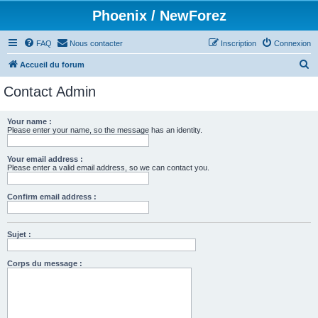
Phoenix / NewForez
FAQ
Nous contacter
Inscription
Connexion
R
Accueil du forum
e
Contact Admin
c
h
Your name :
Please enter your name, so the message has an identity.
e
r
Your email address :
c
Please enter a valid email address, so we can contact you.
h
Confirm email address :
e
r
Sujet :
Corps du message :