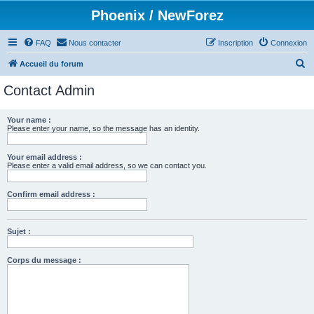
Phoenix / NewForez
FAQ
Nous contacter
Inscription
Connexion
R
Accueil du forum
e
Contact Admin
c
h
Your name :
Please enter your name, so the message has an identity.
e
r
Your email address :
c
Please enter a valid email address, so we can contact you.
h
Confirm email address :
e
r
Sujet :
Corps du message :