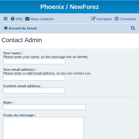
Phoenix / NewForez
FAQ
Nous contacter
Inscription
Connexion
R
Accueil du forum
e
Contact Admin
c
h
Your name :
Please enter your name, so the message has an identity.
e
r
Your email address :
c
Please enter a valid email address, so we can contact you.
h
Confirm email address :
e
r
Sujet :
Corps du message :