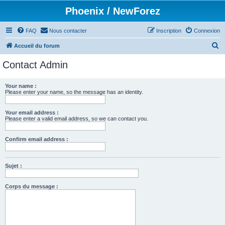
Phoenix / NewForez
FAQ
Nous contacter
Inscription
Connexion
R
Accueil du forum
e
Contact Admin
c
h
Your name :
Please enter your name, so the message has an identity.
e
r
Your email address :
c
Please enter a valid email address, so we can contact you.
h
Confirm email address :
e
r
Sujet :
Corps du message :