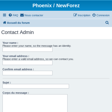
Phoenix / NewForez
FAQ
Nous contacter
Inscription
Connexion
R
Accueil du forum
e
Contact Admin
c
h
Your name :
Please enter your name, so the message has an identity.
e
r
Your email address :
c
Please enter a valid email address, so we can contact you.
h
Confirm email address :
e
r
Sujet :
Corps du message :