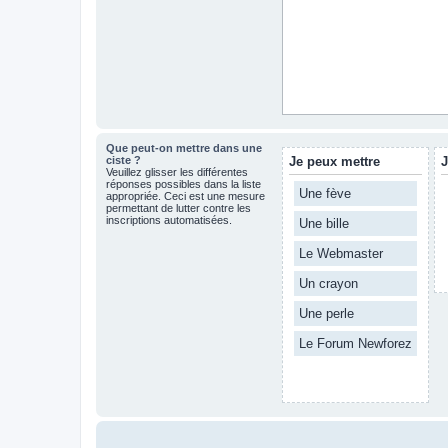
Que peut-on mettre dans une
ciste ?
Je peux mettre
J
Veuillez glisser les différentes
réponses possibles dans la liste
Une fève
appropriée. Ceci est une mesure
permettant de lutter contre les
inscriptions automatisées.
Une bille
Le Webmaster
Un crayon
Une perle
Le Forum Newforez