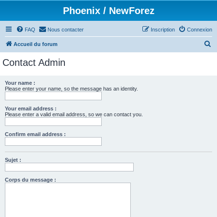
Phoenix / NewForez
FAQ
Nous contacter
Inscription
Connexion
R
Accueil du forum
e
Contact Admin
c
h
Your name :
Please enter your name, so the message has an identity.
e
r
Your email address :
c
Please enter a valid email address, so we can contact you.
h
Confirm email address :
e
r
Sujet :
Corps du message :